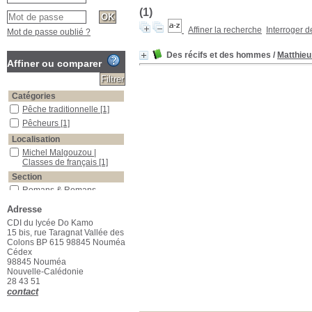
(1)
Affiner la recherche
Interroger 
Mot de passe oublié ?
Des récifs et des hommes
/
Matthieu
Affiner ou comparer
Catégories
Pêche traditionnelle
[1]
Pêcheurs
[1]
Localisation
Michel Malgouzou |
Classes de français
[1]
Section
Romans & Romans
étrangers
[1]
Adresse
CDI du lycée Do Kamo
15 bis, rue Taragnat Vallée des
Colons BP 615 98845 Nouméa
Cédex
98845 Nouméa
Nouvelle-Calédonie
28 43 51
contact