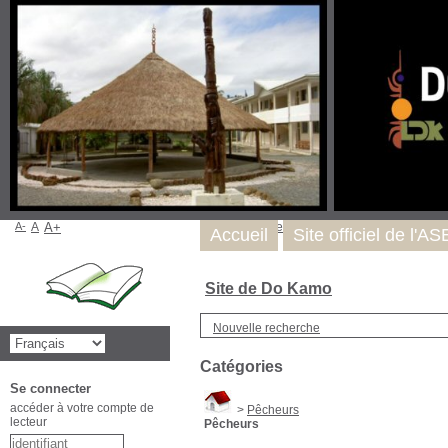
A-
A
A+
Nous trouver
Accueil
Site officiel de l'A
Site de Do Kamo
Nouvelle recherche
Catégories
Se connecter
accéder à votre compte de
>
Pêcheurs
lecteur
Pêcheurs