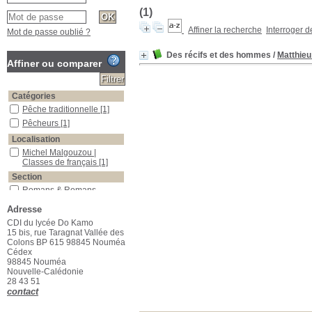
(1)
Affiner la recherche
Interroger 
Mot de passe oublié ?
Des récifs et des hommes
/
Matthieu
Affiner ou comparer
Catégories
Pêche traditionnelle
[1]
Pêcheurs
[1]
Localisation
Michel Malgouzou |
Classes de français
[1]
Section
Romans & Romans
étrangers
[1]
Adresse
CDI du lycée Do Kamo
15 bis, rue Taragnat Vallée des
Colons BP 615 98845 Nouméa
Cédex
98845 Nouméa
Nouvelle-Calédonie
28 43 51
contact