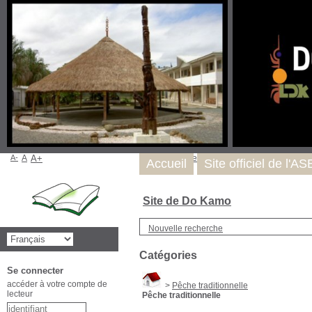
A-
A
A+
Nous trouver
Accueil
Site officiel de l'A
Site de Do Kamo
Nouvelle recherche
Catégories
Se connecter
accéder à votre compte de
>
Pêche traditionnelle
lecteur
Pêche traditionnelle