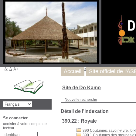
A-
A
A+
Nous trouver
Accueil
Site officiel de l'A
Site de Do Kamo
Nouvelle recherche
Détail de l'indexation
Se connecter
390.22 : Royale
accéder à votre compte de
lecteur
390 Coutumes, savoir-vivre, folk
390.1 Coutumes des groupes d'a