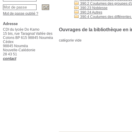
390.2 Coutumes des groupes d'ap
390.23 Noblesse
390.24 Autres
Mot de passe oublié ?
390.4 Coutumes des différentes p
Adresse
Ouvrages de la bibliothèque en i
CDI du lycée Do Kamo
15 bis, rue Taragnat Vallée des
Colons BP 615 98845 Nouméa
catégorie vide
Cédex
98845 Nouméa
Nouvelle-Calédonie
28 43 51
contact