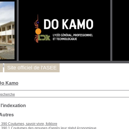
uver
Site officiel de l'ASEE
 Do Kamo
recherche
 l'indexation
 Autres
390 Coutumes, savoir-vivre, folklore
390.1 Coutumes des groupes d'après leur statut économique