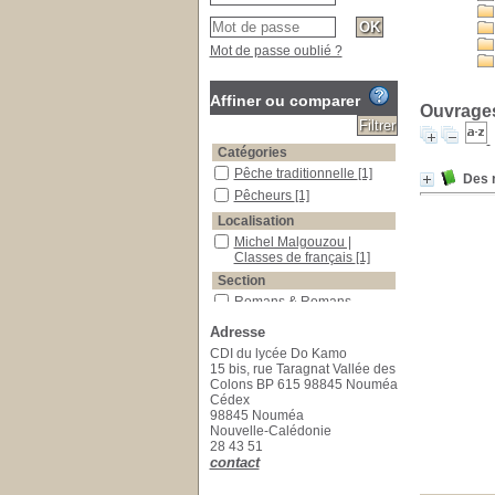
Mot de passe oublié ?
Affiner ou comparer
Ouvrages 
Catégories
Pêche traditionnelle
[1]
Des 
Pêcheurs
[1]
Localisation
Michel Malgouzou |
Classes de français
[1]
Section
Romans & Romans
étrangers
[1]
Adresse
CDI du lycée Do Kamo
15 bis, rue Taragnat Vallée des
Colons BP 615 98845 Nouméa
Cédex
98845 Nouméa
Nouvelle-Calédonie
28 43 51
contact