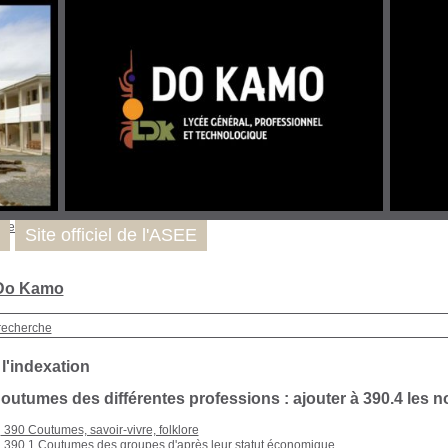
uver
Site officiel de l'ASEE
 Do Kamo
recherche
 l'indexation
Coutumes des différentes professions : ajouter à 390.4 les n
390 Coutumes, savoir-vivre, folklore
390.1 Coutumes des groupes d'après leur statut économique