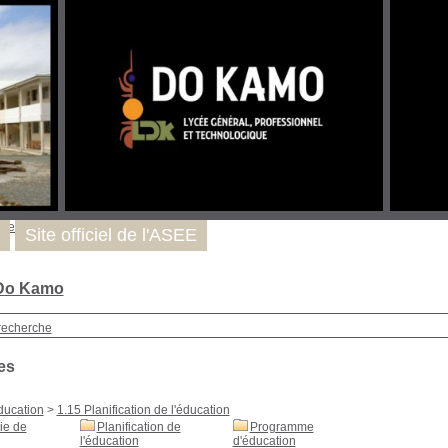
uver
Site officiel de l'ASEE
 Do Kamo
recherche
es
ducation
>
1.15 Planification de l'éducation
ie de
Planification de
Programme
l'éducation
d'éducation