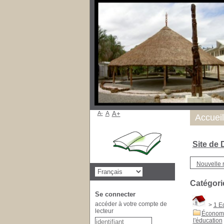
A-
A
A+
Nous tro
Accueil
Site de
Nouvelle 
Catégori
Se connecter
accéder à votre compte de
>
1 E
lecteur
Économ
l'éducation