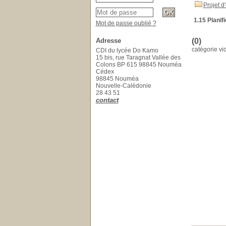
Projet d
1.15 Planif
Mot de passe oublié ?
Adresse
(0)
catégorie vi
CDI du lycée Do Kamo
15 bis, rue Taragnat Vallée des
Colons BP 615 98845 Nouméa
Cédex
98845 Nouméa
Nouvelle-Calédonie
28 43 51
contact